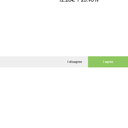
I disagree
I agree