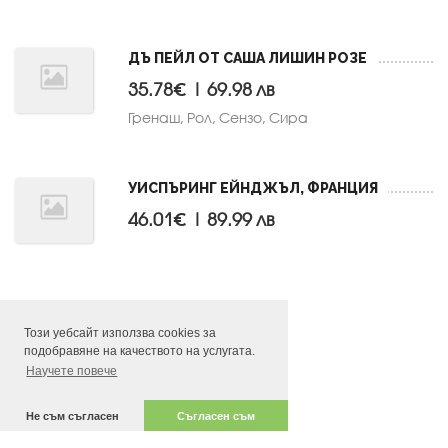
ДЪ ПЕЙЛ ОТ САША ЛИШИН РОЗЕ
35.78€ | 69.98 лв
Гренаш, Рол, Сензо, Сира
УИСПЪРИНГ ЕЙНДЖЪЛ, ФРАНЦИЯ
46.01€ | 89.99 лв
Този уебсайт използва cookies за
подобравяне на качеството на услугата.
Научете повече
Не съм съгласен
Съгласен съм